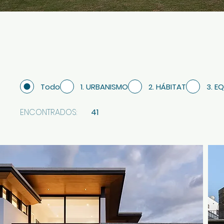
Todo
1. URBANISMO
2. HÁBITAT
3. E
ENCONTRADOS:
41