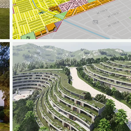
Gridics
Hotel Mushuc Runa